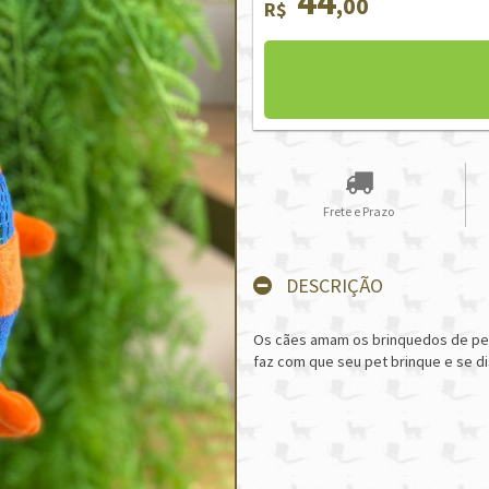
44
,00
R$
Frete e Prazo
DESCRIÇÃO
Os cães amam os brinquedos de pelú
faz com que seu pet brinque e se dis