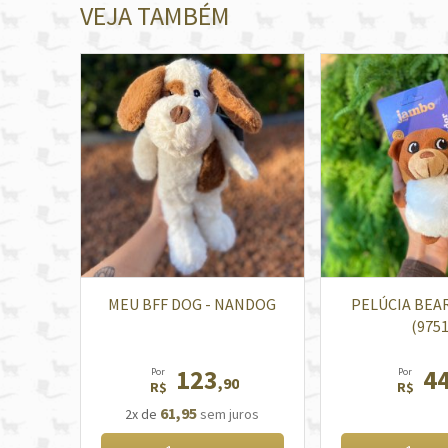
VEJA TAMBÉM
MEU BFF DOG - NANDOG
PELÚCIA BEA
(9751
123
4
Por
Por
,90
R$
R$
61,95
2x de
sem juros