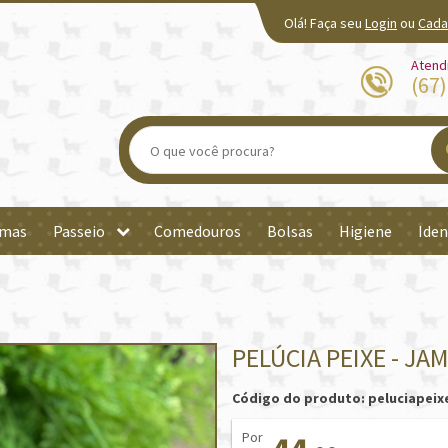
Olá! Faça seu
Login
ou
Cada
Atend
(67
mas
Passeio
Comedouros
Bolsas
Higiene
Iden
PELÚCIA PEIXE - JA
Código do produto: peluciapeix
Por