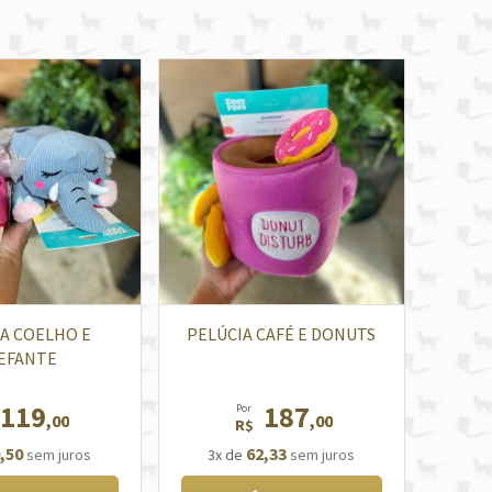
A COELHO E
PELÚCIA CAFÉ E DONUTS
EFANTE
119
187
Por
,00
,00
R$
,50
62,33
sem juros
3x de
sem juros