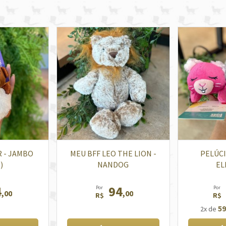
R - JAMBO
MEU BFF LEO THE LION -
PELÚCI
)
NANDOG
EL
4
94
Por
Por
,00
,00
R$
R$
59
2x de