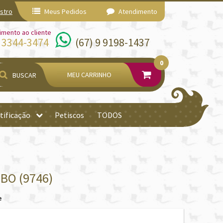
stro
Meus Pedidos
Atendimento
imento ao cliente
) 3344-3474
(67) 9 9198-1437
0
MEU CARRINHO
BUSCAR
tificação
Petiscos
TODOS
MBO (9746)
e