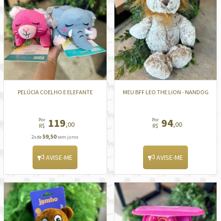
PELÚCIA COELHO E ELEFANTE
MEU BFF LEO THE LION - NANDOG
119
94
Por
Por
,00
,00
R$
R$
59,50
2x de
sem juros
AVISE-ME
AVISE-ME