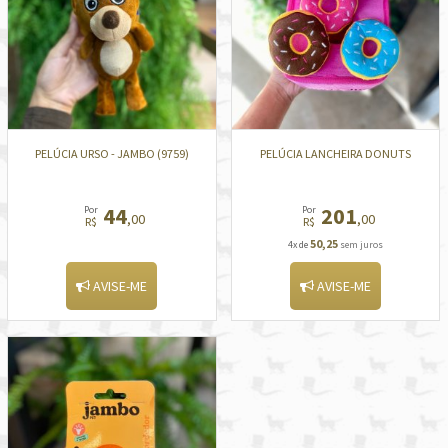
PELÚCIA URSO - JAMBO (9759)
PELÚCIA LANCHEIRA DONUTS
44
201
Por
Por
,00
,00
R$
R$
50,25
4x de
sem juros
AVISE-ME
AVISE-ME