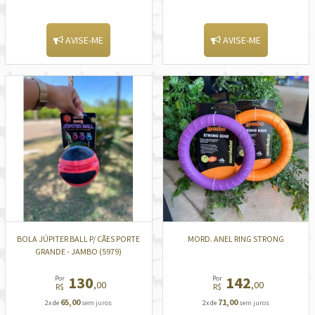
AVISE-ME
AVISE-ME
BOLA JÚPITER BALL P/ CÃES PORTE
MORD. ANEL RING STRONG
GRANDE - JAMBO (5979)
130
142
Por
Por
,00
,00
R$
R$
65,00
71,00
2x de
sem juros
2x de
sem juros