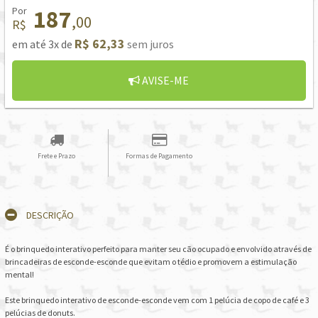
Por
187
,00
R$
R$ 62,33
em até 3x de
sem juros
AVISE-ME
Frete e Prazo
Formas de Pagamento
DESCRIÇÃO
É o brinquedo interativo perfeito para manter seu cão ocupado e envolvido através de
brincadeiras de esconde-esconde que evitam o tédio e promovem a estimulação
mental!
Este brinquedo interativo de esconde-esconde vem com 1 pelúcia de copo de café e 3
pelúcias de donuts.