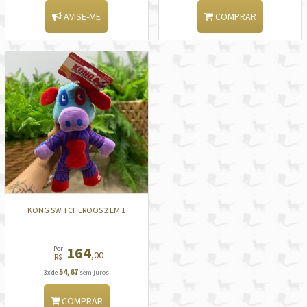
AVISE-ME
COMPRAR
KONG SWITCHEROOS 2 EM 1
164
Por
,00
R$
54,67
3x de
sem juros
COMPRAR