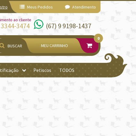
stro
Meus Pedidos
Atendimento
imento ao cliente
) 3344-3474
(67) 9 9198-1437
0
MEU CARRINHO
BUSCAR
tificação
Petiscos
TODOS