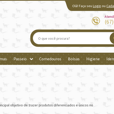
Olá! Faça seu
Login
ou
Cada
Atend
(67
mas
Passeio
Comedouros
Bolsas
Higiene
Iden
cipal objetivo de trazer produtos diferenciados e únicos no