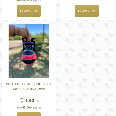
3x de
sem juros
AVISE-ME
AVISE-ME
BOLA JÚPITER BALL P/ CÃES PORTE
GRANDE - JAMBO (5979)
130
Por
,00
R$
65,00
2x de
sem juros