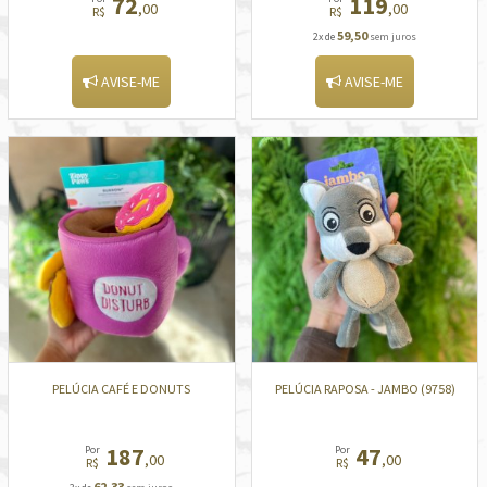
72
119
,00
,00
R$
R$
59,50
2x de
sem juros
AVISE-ME
AVISE-ME
PELÚCIA CAFÉ E DONUTS
PELÚCIA RAPOSA - JAMBO (9758)
187
47
Por
Por
,00
,00
R$
R$
62,33