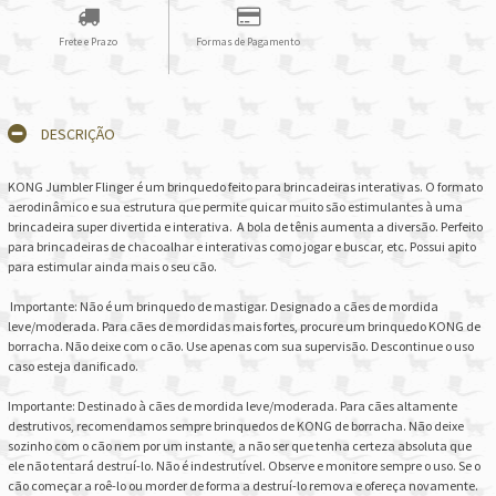
Frete e Prazo
Formas de Pagamento
DESCRIÇÃO
KONG Jumbler Flinger é um brinquedo feito para brincadeiras interativas. O formato
aerodinâmico e sua estrutura que permite quicar muito são estimulantes à uma
brincadeira super divertida e interativa. A bola de tênis aumenta a diversão. Perfeito
para brincadeiras de chacoalhar e interativas como jogar e buscar, etc. Possui apito
para estimular ainda mais o seu cão.
Importante: Não é um brinquedo de mastigar. Designado a cães de mordida
leve/moderada. Para cães de mordidas mais fortes, procure um brinquedo KONG de
borracha. Não deixe com o cão. Use apenas com sua supervisão. Descontinue o uso
caso esteja danificado.
Importante: Destinado à cães de mordida leve/moderada. Para cães altamente
destrutivos, recomendamos sempre brinquedos de KONG de borracha. Não deixe
sozinho com o cão nem por um instante, a não ser que tenha certeza absoluta que
ele não tentará destruí-lo. Não é indestrutível. Observe e monitore sempre o uso. Se o
cão começar a roê-lo ou morder de forma a destruí-lo remova e ofereça novamente.