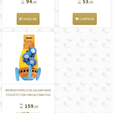
94
53
,00
,00
R$
R$
AVISE-ME
COMPRAR
MORDEDOR PELUCIA GALAXIA NAVE
FOGUETE COM 3 MACACONAUTAS
159
Por
,00
R$
53,00