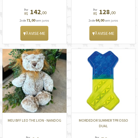
142
128
Por
Por
,00
,00
R$
R$
71,00
64,00
2x de
sem juros
2x de
sem juros
AVISE-ME
AVISE-ME
MEU BFF LEO THE LION - NANDOG
MORDEDOR SUMMER TPR OSSO
DUAL
Por
Por