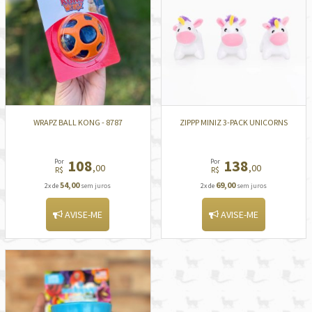
WRAPZ BALL KONG - 8787
ZIPPP MINIZ 3-PACK UNICORNS
108
138
Por
Por
,00
,00
R$
R$
54,00
69,00
2x de
sem juros
2x de
sem juros
AVISE-ME
AVISE-ME