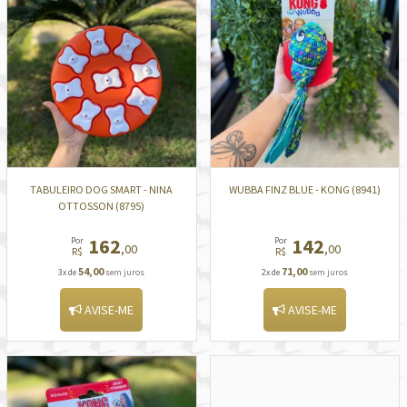
TABULEIRO DOG SMART - NINA
WUBBA FINZ BLUE - KONG (8941)
OTTOSSON (8795)
162
142
Por
Por
,00
,00
R$
R$
54,00
71,00
3x de
sem juros
2x de
sem juros
AVISE-ME
AVISE-ME