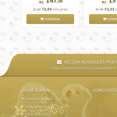
147
15
,00
R$
R$
73,50
52,33
2x de
sem juros
3x de
s
COMPRAR
COMP
RECEBA NOVIDADES POR 
E FIQUE POR DENTRO DE NOSSOS LANÇAMENTOS
QUEM SOMOS
SOMOS DOG
Fretes e Entregas
Lista de Enxoval
Política de Troca