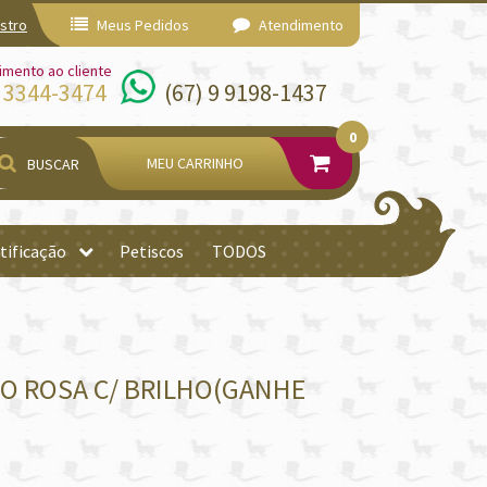
stro
Meus Pedidos
Atendimento
imento ao cliente
) 3344-3474
(67) 9 9198-1437
0
MEU CARRINHO
BUSCAR
tificação
Petiscos
TODOS
DO ROSA C/ BRILHO(GANHE