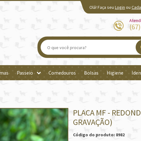
Olá! Faça seu
Login
ou
Cada
Atend
(67
mas
Passeio
Comedouros
Bolsas
Higiene
Iden
PLACA MF - REDON
GRAVAÇÃO)
Código do produto: 8982