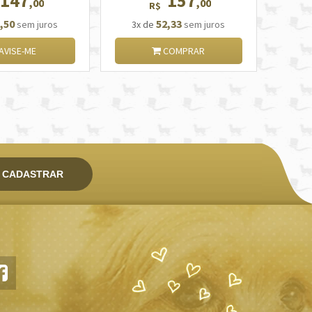
147
157
,00
,00
R$
,50
52,33
sem juros
3x de
sem juros
AVISE-ME
COMPRAR
CADASTRAR