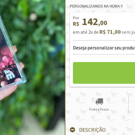
PERSONALIZAMOS NA HORA !!
Por
142
,00
R$
R$ 71,00
em até 2x de
sem ju
Deseja personalizar seu produ
Frete e Prazo
DESCRIÇÃO