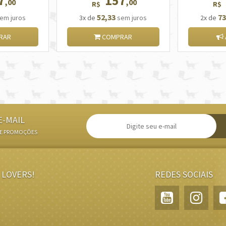
7
157
,00
,00
R$
R$
52,33
73
em juros
3x de
sem juros
2x de
RAR
COMPRAR
E-MAIL
 E PROMOÇÕES
 LOVERS!
REDES SOCIAIS