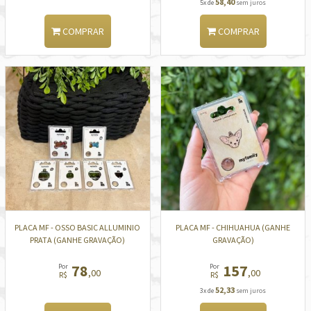
58,40
5x de
sem juros
COMPRAR
COMPRAR
PLACA MF - OSSO BASIC ALLUMINIO
PLACA MF - CHIHUAHUA (GANHE
PRATA (GANHE GRAVAÇÃO)
GRAVAÇÃO)
78
157
Por
Por
,00
,00
R$
R$
52,33
3x de
sem juros