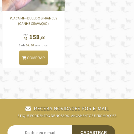
PLACA MF - BULLDOG FRANCES
(GANHE GRAVAÇÃO)
158
Por
,00
R$
52,67
3x de
sem juros
COMPRAR
RECEBA NOVIDADES POR E-MAIL
E FIQUE POR DENTRO DE NOSSOS LANÇAMENTOS E PROMOÇÕES
CADASTRAR