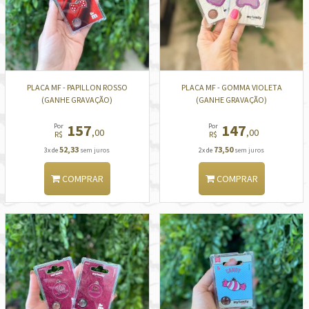
PLACA MF - PAPILLON ROSSO
PLACA MF - GOMMA VIOLETA
(GANHE GRAVAÇÃO)
(GANHE GRAVAÇÃO)
157
147
Por
Por
,00
,00
R$
R$
52,33
73,50
3x de
sem juros
2x de
sem juros
COMPRAR
COMPRAR