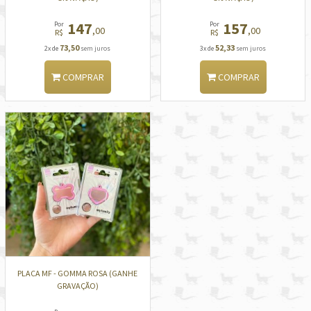
147
157
Por
Por
,00
,00
R$
R$
73,50
52,33
2x de
sem juros
3x de
sem juros
COMPRAR
COMPRAR
PLACA MF - GOMMA ROSA (GANHE
GRAVAÇÃO)