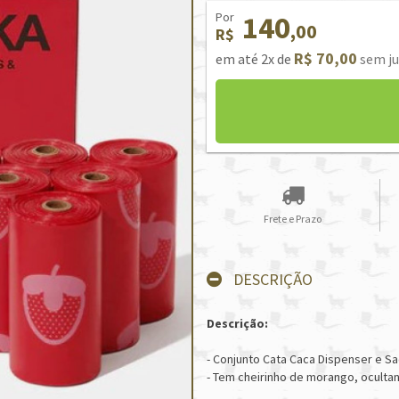
Por
140
,00
R$
R$ 70,00
em até 2x de
sem ju
Frete e Prazo
DESCRIÇÃO
Descrição:
- Conjunto Cata Caca Dispenser e Sa
- Tem cheirinho de morango, ocult