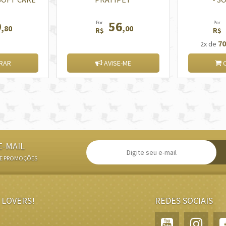
9
56
Por
Por
,80
,00
R$
R$
70
2x de
RAR
AVISE-ME
C
E-MAIL
 E PROMOÇÕES
 LOVERS!
REDES SOCIAIS