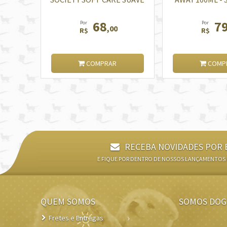
ABRASÃO
68
7
Por
Por
,00
R$
R$
COMPRAR
COMP
RECEBA NOVIDADES POR 
E FIQUE POR DENTRO DE NOSSOS LANÇAMENTOS
QUEM SOMOS
SOMOS DOG
Fretes e Entregas