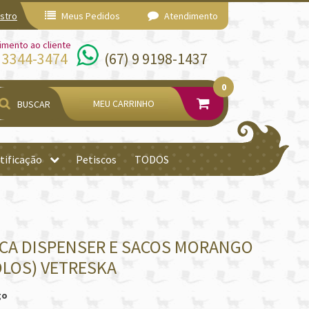
stro
Meus Pedidos
Atendimento
imento ao cliente
) 3344-3474
(67) 9 9198-1437
0
MEU CARRINHO
BUSCAR
tificação
Petiscos
TODOS
CA DISPENSER E SACOS MORANGO
ROLOS) VETRESKA
go