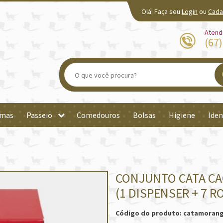
Olá! Faça seu
Login
ou
Cada
Atend
(67
mas
Passeio
Comedouros
Bolsas
Higiene
Iden
CONJUNTO CATA CA
(1 DISPENSER + 7 
Código do produto: catamoran