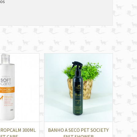
ios
ROPCALM 300ML
BANHO A SECO PET SOCIETY
OFT CARE
FAST SHOWER