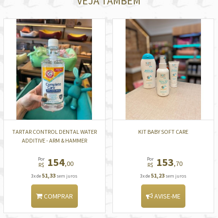
VEJA TAMBÉM
TARTAR CONTROL DENTAL WATER
KIT BABY SOFT CARE
ADDITIVE - ARM & HAMMER
154
153
Por
Por
,00
,70
R$
R$
51,33
51,23
3x de
sem juros
3x de
sem juros
COMPRAR
AVISE-ME