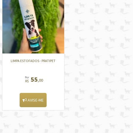
LIMPA ESTOFADOS - PRATIPET
55
Por
,00
R$
AVISE-ME