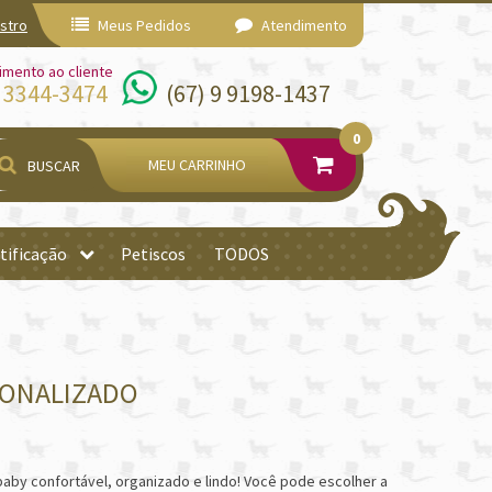
stro
Meus Pedidos
Atendimento
imento ao cliente
) 3344-3474
(67) 9 9198-1437
0
MEU CARRINHO
BUSCAR
tificação
Petiscos
TODOS
SONALIZADO
baby confortável, organizado e lindo! Você pode escolher a