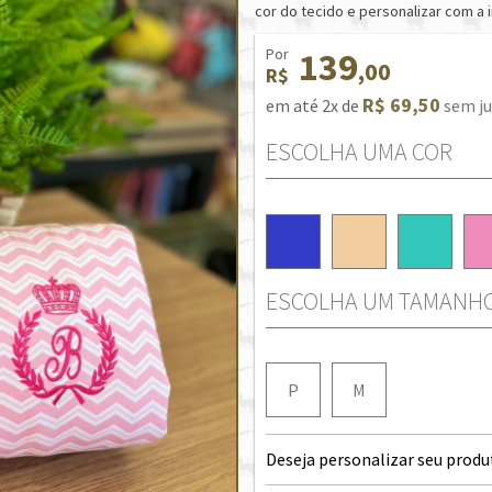
cor do tecido e personalizar com a i
Por
139
,00
R$
R$ 69,50
em até 2x de
sem ju
ESCOLHA UMA COR
ESCOLHA UM TAMANH
P
M
Deseja personalizar seu produ