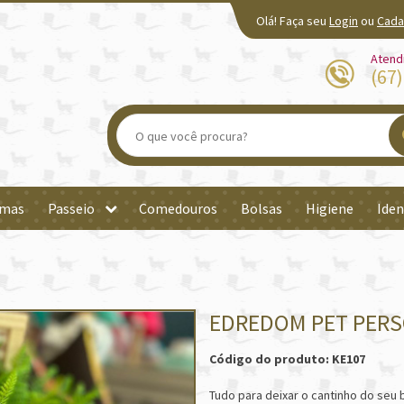
Olá! Faça seu
Login
ou
Cada
Atend
(67
mas
Passeio
Comedouros
Bolsas
Higiene
Iden
EDREDOM PET PER
Código do produto: KE107
Tudo para deixar o cantinho do seu 