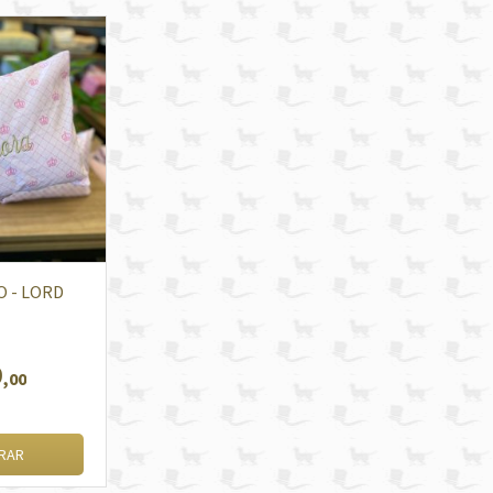
O - LORD
9
,00
RAR