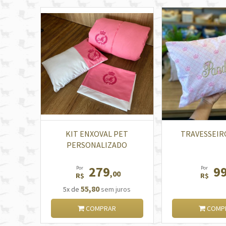
KIT ENXOVAL PET
TRAVESSEIR
PERSONALIZADO
279
9
Por
Por
,00
R$
R$
55,80
5x de
sem juros
COMPRAR
COMP