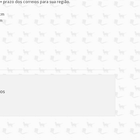
 + prazo dos correios para sua região.
0cm
m
ios