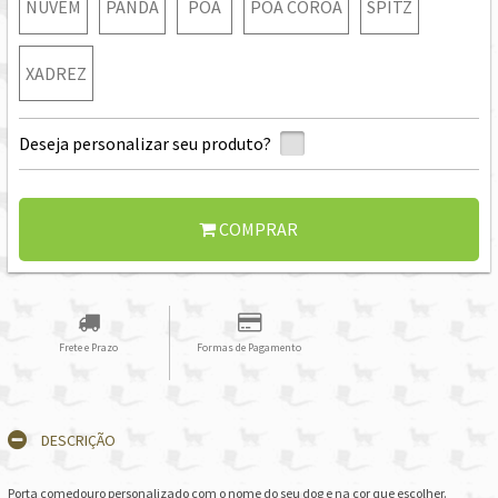
NUVEM
PANDA
POÁ
POÁ COROA
SPITZ
XADREZ
Deseja personalizar seu produto?
COMPRAR
Frete e Prazo
Formas de Pagamento
DESCRIÇÃO
Porta comedouro personalizado com o nome do seu dog e na cor que escolher.