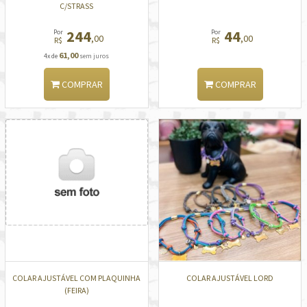
C/STRASS
244
44
Por
Por
,00
,00
R$
R$
61,00
4x de
sem juros
COMPRAR
COMPRAR
COLAR AJUSTÁVEL COM PLAQUINHA
COLAR AJUSTÁVEL LORD
(FEIRA)