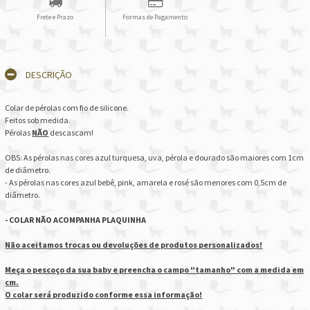
Frete e Prazo
Formas de Pagamento
DESCRIÇÃO
Colar de pérolas com fio de silicone.
Feitos sob medida.
Pérolas
NÃO
descascam!
OBS: As pérolas nas cores azul turquesa, uva, pérola e dourado são maiores com 1cm
de diâmetro.
- As pérolas nas cores azul bebê, pink, amarela e rosé são menores com 0,5cm de
diâmetro.
- COLAR NÃO ACOMPANHA PLAQUINHA
Não aceitamos trocas ou devoluções de produtos personalizados!​
Meça o pescoço da sua baby e preencha o campo "tamanho" com a medida em
cm.
O colar será produzido conforme essa informação!