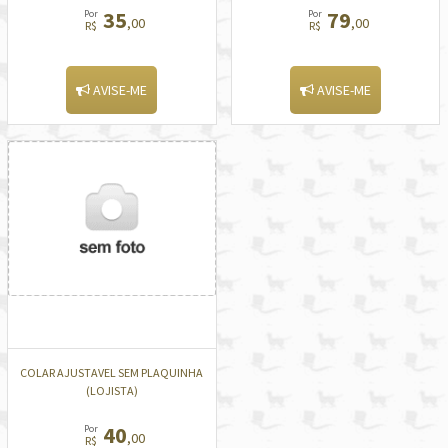
35
79
Por
Por
,00
,00
R$
R$
AVISE-ME
AVISE-ME
COLAR AJUSTAVEL SEM PLAQUINHA
(LOJISTA)
40
Por
,00
R$