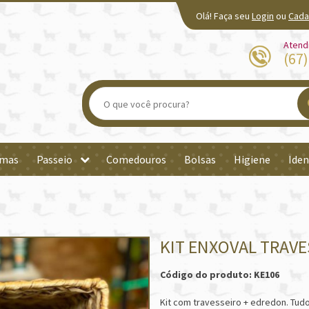
Olá! Faça seu
Login
ou
Cada
Atend
(67
mas
Passeio
Comedouros
Bolsas
Higiene
Iden
KIT ENXOVAL TRAV
Código do produto: KE106
Kit com travesseiro + edredon. Tudo