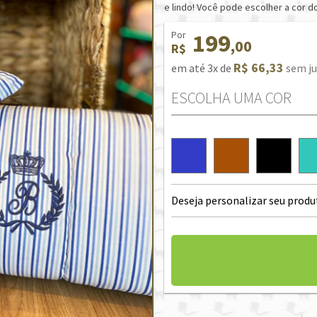
e lindo! Você pode escolher a cor do
Por
199
,00
R$
R$ 66,33
em até 3x de
sem ju
ESCOLHA UMA COR
Deseja personalizar seu produ