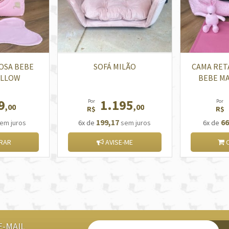
OSA BEBE
SOFÁ MILÃO
CAMA RET
LLOW
BEBE M
9
1.195
Por
Por
,00
,00
R$
R$
199,17
66
em juros
6x de
sem juros
6x de
RAR
AVISE-ME
C
E-MAIL