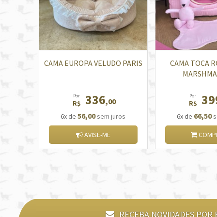
CAMA EUROPA VELUDO PARIS
CAMA TOCA R
MARSHMA
336
39
Por
Por
,00
R$
R$
56,00
66,50
6x de
sem juros
6x de
s
AVISE-ME
COMP
RECEBA NOVIDADES POR 