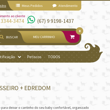
stro
Meus Pedidos
Atendimento
imento ao cliente
) 3344-3474
(67) 9 9198-1437
0
MEU CARRINHO
BUSCAR
tificação
Petiscos
TODOS
ESSEIRO + EDREDOM
 para deixar o cantinho do seu baby confortável, organizado