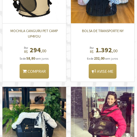
MOCHILA CANGURU PET CAMP
BOLSA DE TRANSPORTE NY
UP4YOU
294
1.392
Por
Por
,00
,00
R$
R$
58,80
232,00
5x de
sem juros
6x de
sem juros
COMPRAR
AVISE-ME